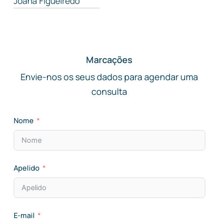
Joana Figueiredo
Saber mais
➝
Marcações
Envie-nos os seus dados para agendar uma
consulta
Nome
Apelido
E-mail