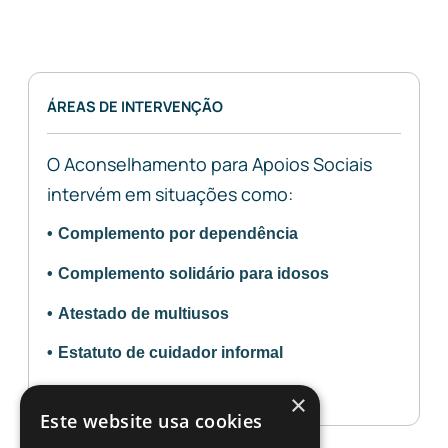
A
l
t
ÁREAS DE INTERVENÇÃO
e
r
O Aconselhamento para Apoios Sociais
n
intervém em situações como:
a
Complemento por dependência
t
i
Complemento solidário para idosos
v
Atestado de multiusos
e
Estatuto de cuidador informal
:
Entre outros apoios sociais
×
Este website usa cookies